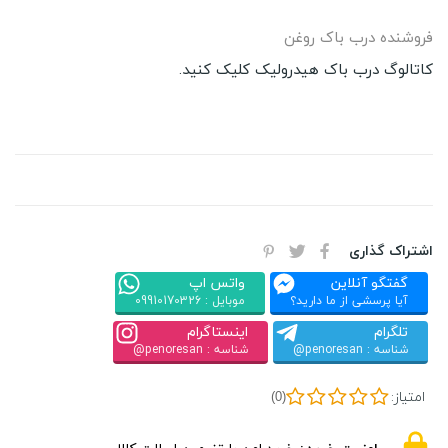
فروشنده درب باک روغن
کاتالوگ درب باک هیدرولیک کلیک کنید.
اشتراک گذاری
گفتگو آنلاین
واتس اپ
آیا پرسشی از ما دارید؟
موبایل : 09910170326
تلگرام
اینستاگرام
شناسه : penoresan@
شناسه : penoresan@
امتیاز:
(0)