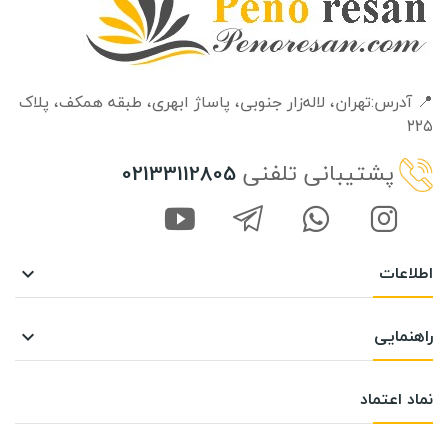
📍 آدرس:تهران، لاله‌زار جنوبی، پاساژ ابهری، طبقه‌ همکف، پلاک
۲۲۵
پشتیبانی تلفنی
02133112805
اطلاعات

راهنمایی

نماد اعتماد