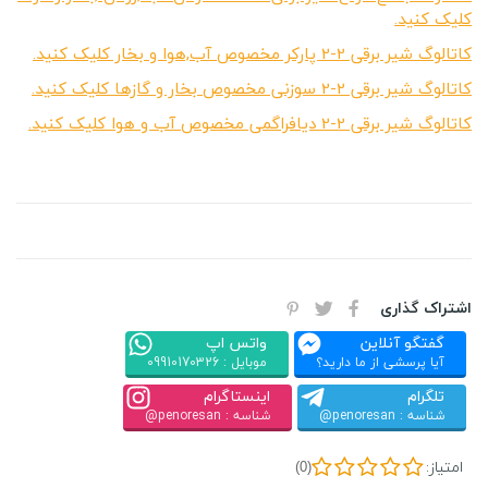
کلیک کنید.
کاتالوگ شیر برقی 2-2 پارکر مخصوص آب,هوا و بخار کلیک کنید.
کاتالوگ شیر برقی 2-2 سوزنی مخصوص بخار و گازها کلیک کنید.
کاتالوگ شیر برقی 2-2 دیافراگمی مخصوص آب و هوا کلیک کنید.
اشتراک گذاری
گفتگو آنلاین
واتس اپ
آیا پرسشی از ما دارید؟
موبایل : 09910170326
تلگرام
اینستاگرام
شناسه : penoresan@
شناسه : penoresan@
امتیاز:
(0)