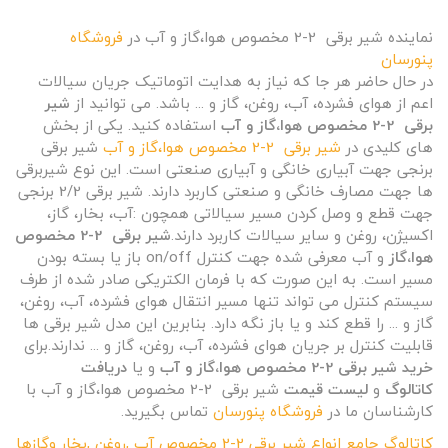
نماینده شیر برقی 2-2 مخصوص هوا،گاز و آب در
فروشگاه
پنورسان
در حال حاضر هر جا که نیاز به هدایت اتوماتیک جریان سیالات
اعم از هوای فشرده، آب، روغن، گاز و ... باشد. می توانید از
شیر
برقی 2-2 مخصوص هوا،گاز و آب
استفاده کنید. یکی از بخش
های کلیدی در
شیر برقی 2-2 مخصوص هوا،گاز و آب
شیر برقی
برنجی جهت آبیاری خانگی و آبیاری صنعتی است. این نوع شیربرقی
ها جهت مصارف خانگی و صنعتی کاربرد دارند. شیر برقی 2/2 برنجی
جهت قطع و وصل کردن مسیر سیالاتی همچون :آب، بخار، گاز،
اکسیژن، روغن و سایر سیالات کاربرد دارند.
شیر برقی 2-2 مخصوص
هوا،گاز
و آب معرفی شده جهت کنترل on/off باز یا بسته بودن
مسیر است. به این صورت که با فرمان الکتریکی صادر شده از طرف
سیستم کنترل می تواند تنها مسیر انتقال هوای فشرده، آب، روغن،
گاز و ... را قطع کند و یا باز نگه دارد. بنابرین این مدل شیر برقی ها
قابلیت کنترل بر جریان هوای فشرده، آب، روغن، گاز و ... ندارند.برای
خرید شیر برقی 2-2 مخصوص هوا،گاز و آب
و یا
دریافت
کاتالوگ
و
لیست قیمت
شیر برقی 2-2 مخصوص هوا،گاز و آب با
کارشناسان ما در
فروشگاه پنورسان
تماس بگیرید.
کاتالوگ جامع انواع شیر برقی 2-2 مخصوص آب ,روغن ,بخار وگازها