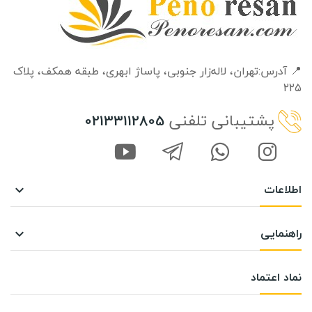
📍 آدرس:تهران، لاله‌زار جنوبی، پاساژ ابهری، طبقه‌ همکف، پلاک
۲۲۵
پشتیبانی تلفنی
02133112805
اطلاعات

راهنمایی

نماد اعتماد