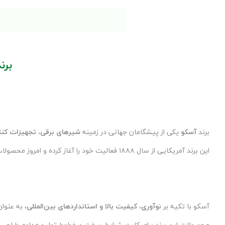
برند ASCO – نوآوری در کنترل جری
برند
آسکو
یکی از پیشگامان جهانی در زمینه
شیرهای برقی، تجهیزات کنت
این برند آمریکایی از سال ۱۸۸۸ فعالیت خود را آغاز کرده و امروز محصولات آن در صنایع نفت، گاز، پتروشیمی، داروسازی، بسته‌بندی و خودروسازی مورد استفاده قرار می‌گیرند.
آسکو با تکیه بر
نوآوری، کیفیت بالا و استانداردهای بین‌المللی
، به عنوا
محصولات این برند برای کار در شرایط سخت و خطوط تولید مداوم طراحی ش