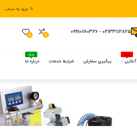
ورود به حساب
02133112825 - 09910170326
0
0
ویژه
ویژه
آنلاین
پیگیری سفارش
شرایط خدمات
درباره ما