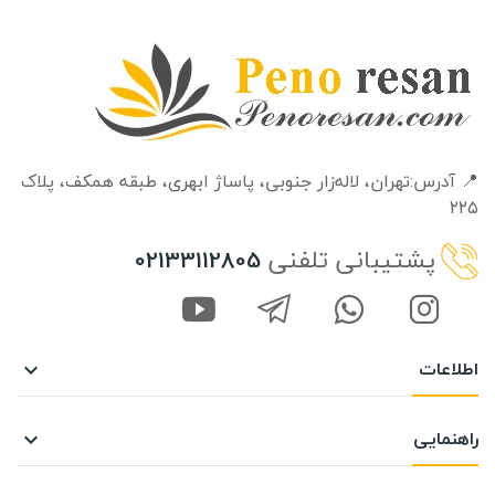
📍 آدرس:تهران، لاله‌زار جنوبی، پاساژ ابهری، طبقه‌ همکف، پلاک
۲۲۵
پشتیبانی تلفنی
02133112805
اطلاعات

راهنمایی
