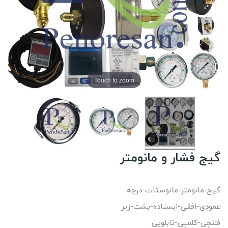
Touch to zoom
گیج فشار و مانومتر
گیج-مانومتر-مانوستات-درجه
عمودی-افقی-ایستاده-پشت-زیر
فلنچی-کلمپی-تابلویی