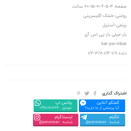
صفحه 4-5-6-10-15-20 سانت
روغنی-خشک-گلیسرینی
برنجی-استیل
بار-میلی بار-پی اس آی
bar-psi-mbar
دنده 1/8-1/4-3/8-1/2
اشتراک گذاری
گفتگو آنلاین
واتس اپ
آیا پرسشی از ما دارید؟
موبایل : 09910170326
تلگرام
اینستاگرام
شناسه : penoresan@
شناسه : penoresan@