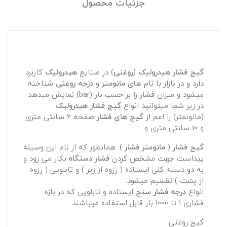
جزئیات محصول
گیج فشار هیدرولیک
(
روغنی
) در صنایع
هیدرولیک
کاربرد
دارد و در بازار با نام های
مانومتر
و
درجه روغنی
شناخته
میشود و میزان
فشار
را بر حسب بار (bar) نمایش میدهد.
در زیر شما میتوانید انواع
گیج فشار هیدرولیک
(مانونمتر) را اعم از
گیج های فشار
صفحه 6 سانتی متری
و 10 سانتی متری و ...
گیج فشار
(
مانومتر فشار
): همانطور که از نام این وسیله
پیداست جهت مشخص کردن
فشار دستگاه
بکار می رود و
به دو دسته کلی ایستاده ( رزوه از زیر ) و تابلویی ( رزوه
از پشت ) تقسیم میشود.
انواع
درجه فشار سنج
ایستاده و تابلویی که در بازه
فشاری 1 تا 1000 بار قابل استفاده میباشند
گیج روغنی