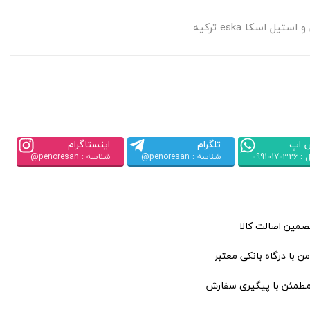
 اپ
تلگرام
اینستاگرام
09910170
شناسه : penoresan@
شناسه : penoresan@
تضمین اصالت کالا
ن با درگاه بانکی معتبر
مطمئن با پیگیری سفارش