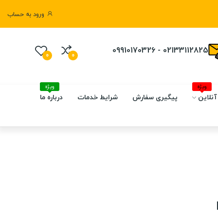
ورود به حساب
02133112825 - 09910170326
0
0
ویژه
ویژه
آنلاین
پیگیری سفارش
شرایط خدمات
درباره ما