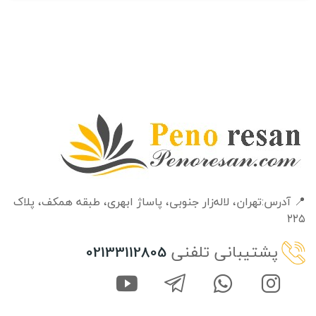
📍 آدرس:تهران، لاله‌زار جنوبی، پاساژ ابهری، طبقه‌ همکف، پلاک
۲۲۵
پشتیبانی تلفنی
02133112805