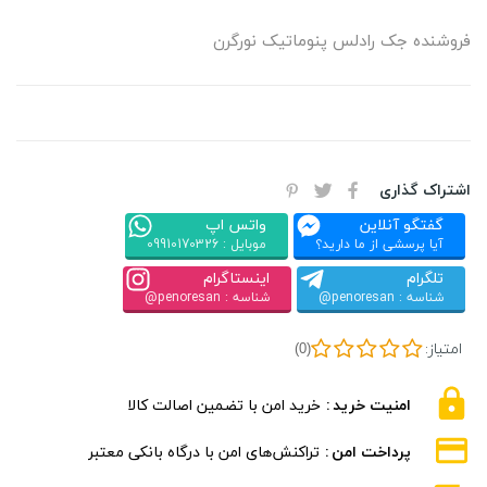
فروشنده جک رادلس پنوماتیک نورگرن
اشتراک گذاری
گفتگو آنلاین
واتس اپ
آیا پرسشی از ما دارید؟
موبایل : 09910170326
تلگرام
اینستاگرام
شناسه : penoresan@
شناسه : penoresan@
امتیاز:
(0)
امنیت خرید
خرید امن با تضمین اصالت کالا
پرداخت امن
تراکنش‌های امن با درگاه بانکی معتبر