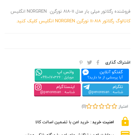
فروشنده رگلاتور میلی بار مدل 11-818 نورگرن NORGREN انگلیس
کاتالوگ رگلاتور 818-11 نورگرن NORGREN انگلیس کلیک کنید.
اشتراک گذاری
گفتگو آنلاین
واتس اپ
آیا پرسشی از ما دارید؟
موبایل : 09910170326
تلگرام
اینستاگرام
شناسه : penoresan@
شناسه : penoresan@
امتیاز:
(0)
امنیت خرید
خرید امن با تضمین اصالت کالا
پرداخت امن
تراکنش‌های امن با درگاه بانکی معتبر