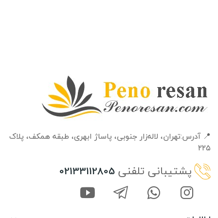
📍 آدرس:تهران، لاله‌زار جنوبی، پاساژ ابهری، طبقه‌ همکف، پلاک
۲۲۵
پشتیبانی تلفنی
02133112805