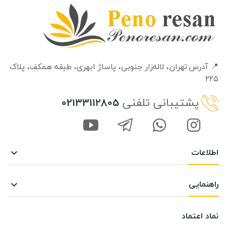
📍 آدرس:تهران، لاله‌زار جنوبی، پاساژ ابهری، طبقه‌ همکف، پلاک
۲۲۵
پشتیبانی تلفنی
02133112805
اطلاعات

راهنمایی

نماد اعتماد