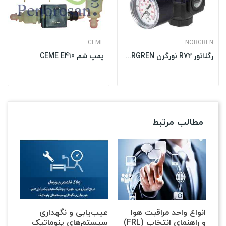
CEME
NORGREN
رگلاتور R72 نورگرن NORGREN
پمپ شم CEME E410
مطالب مرتبط
انواع واحد مراقبت هوا
عیب‌یابی و نگهداری
(FRL) و راهنمای انتخاب
سیستم‌های پنوماتیک