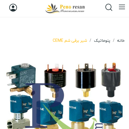
خانه
پنوماتیک
شیر برقی شم CEME