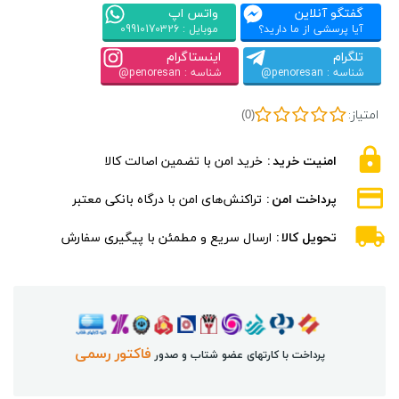
گفتگو آنلاین
واتس اپ
آیا پرسشی از ما دارید؟
موبایل : 09910170326
تلگرام
اینستاگرام
شناسه : penoresan@
شناسه : penoresan@
امتیاز:
(0)
امنیت خرید
خرید امن با تضمین اصالت کالا
پرداخت امن
تراکنش‌های امن با درگاه بانکی معتبر
تحویل کالا
ارسال سریع و مطمئن با پیگیری سفارش
فاکتور رسمی
پرداخت با کارتهای عضو شتاب و صدور