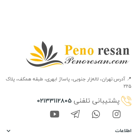
📍 آدرس:تهران، لاله‌زار جنوبی، پاساژ ابهری، طبقه‌ همکف، پلاک
۲۲۵
پشتیبانی تلفنی
02133112805
اطلاعات
