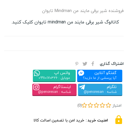
فروشنده شیر برقی مایند من Mindman تایوان
کاتالوگ شیر برقی مایند من mindman تایوان کلیک کنید.
اشتراک گذاری
گفتگو آنلاین
واتس اپ
آیا پرسشی از ما دارید؟
موبایل : 09910170326
تلگرام
اینستاگرام
شناسه : penoresan@
شناسه : penoresan@
امتیاز:
(0)
امنیت خرید
خرید امن با تضمین اصالت کالا