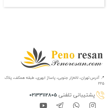
📍 آدرس:تهران، لاله‌زار جنوبی، پاساژ ابهری، طبقه‌ همکف، پلاک
۲۲۵
پشتیبانی تلفنی
02133112805