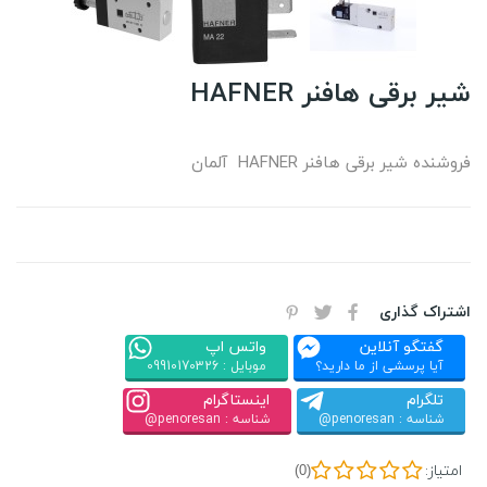
شیر برقی هافنر HAFNER
فروشنده شیر برقی هافنر HAFNER آلمان
اشتراک گذاری
گفتگو آنلاین
واتس اپ
آیا پرسشی از ما دارید؟
موبایل : 09910170326
تلگرام
اینستاگرام
شناسه : penoresan@
شناسه : penoresan@
امتیاز:
(0)