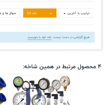
ترتیب با:
آخرین
نقد (0)
سوال ها و جو
هیچ گزارشی در دست نیست.
نقد خود را بنویسید
4 محصول مرتبط در همین شاخه: