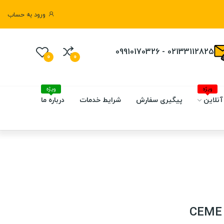
ورود به حساب
02133112825 - 09910170326
0
0
ویژه
ویژه
آنلاین
پیگیری سفارش
شرایط خدمات
درباره ما