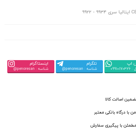
 اپ
تلگرام
اینستاگرام
09910170
شناسه : penoresan@
شناسه : penoresan@
تضمین اصالت کالا
ن با درگاه بانکی معتبر
مطمئن با پیگیری سفارش