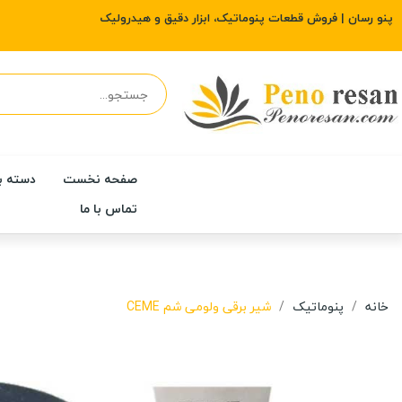
پنو رسان | فروش قطعات پنوماتیک، ابزار دقیق و هیدرولیک
صفحه نخست
دسته ب
تماس با ما
خانه
پنوماتیک
شیر برقی ولومی شم CEME