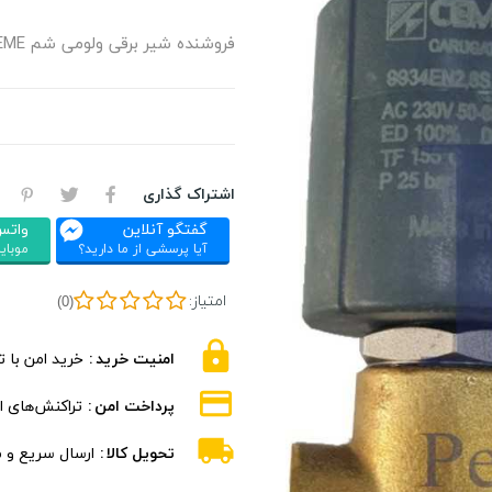
فروشنده شیر برقی ولومی شم CEME ایتالیا سری 9934 - 9922
اشتراک گذاری
گفتگو آنلاین
واتس
آیا پرسشی از ما دارید؟
موبایل : 326
امتیاز:
(0)
امنیت خرید
خرید امن با 
پرداخت امن
تراکنش‌های ام
تحویل کالا
ارسال سریع و 