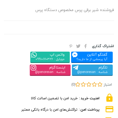
فروشنده شیر برقی پرس مخصوص دستگاه پرس
اشتراک گذاری
گفتگو آنلاین
واتس اپ
آیا پرسشی از ما دارید؟
موبایل : 09910170326
تلگرام
اینستاگرام
شناسه : penoresan@
شناسه : penoresan@
امتیاز:
(0)
امنیت خرید
خرید امن با تضمین اصالت کالا
پرداخت امن
تراکنش‌های امن با درگاه بانکی معتبر