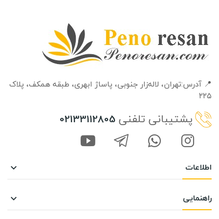
📍 آدرس:تهران، لاله‌زار جنوبی، پاساژ ابهری، طبقه‌ همکف، پلاک
۲۲۵
پشتیبانی تلفنی
02133112805
اطلاعات

راهنمایی
