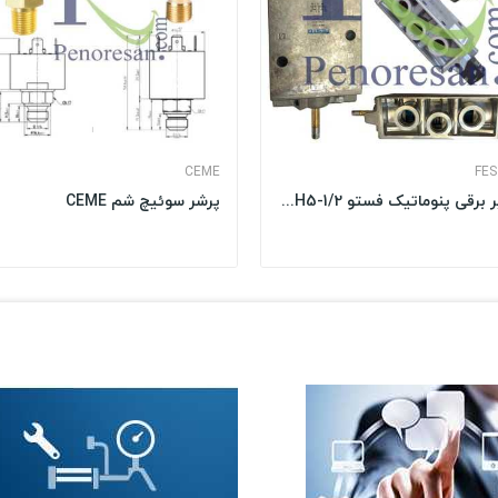
CEME
FE
شیر برقی پنوماتیک فستو JMFH5-1/2
پرشر سوئیچ شم CEME