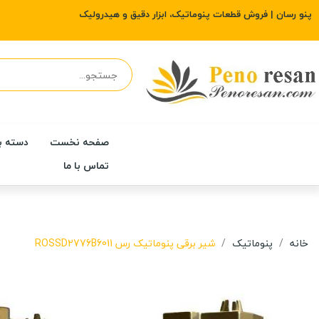
پنو رسان | فروش قطعات پنوماتیک، ابزار دقیق و هیدرولیک
صفحه نخست
دسته ب
تماس با ما
خانه
پنوماتیک
شیر برقی پنوماتیک رس ROSSD2776B6011