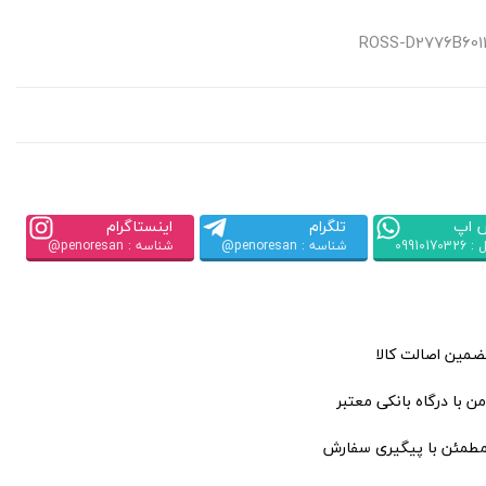
 اپ
تلگرام
اینستاگرام
09910170
شناسه : penoresan@
شناسه : penoresan@
تضمین اصالت کالا
ن با درگاه بانکی معتبر
مطمئن با پیگیری سفارش