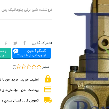
فروشنده شیر برقی پنوماتیک رس ROSS-D2776B6011
اشتراک گذاری
گفتگو آنلاین
واتس
آیا پرسشی از ما دارید؟
موبایل : 326
امتیاز:
(0)
امنیت خرید
خرید امن با 
پرداخت امن
تراکنش‌های ام
تحویل کالا
ارسال سریع و 