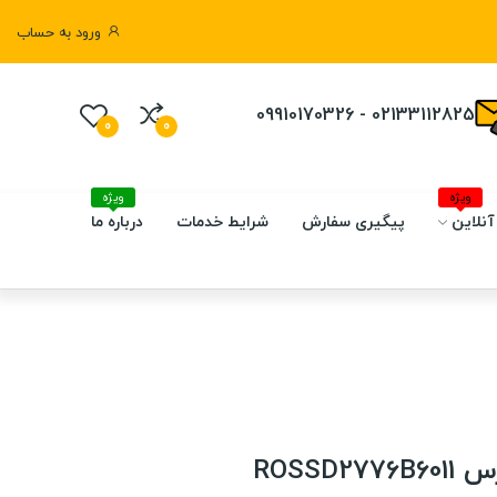
ورود به حساب
02133112825 - 09910170326
0
0
ویژه
ویژه
آنلاین
پیگیری سفارش
شرایط خدمات
درباره ما
ROSSD