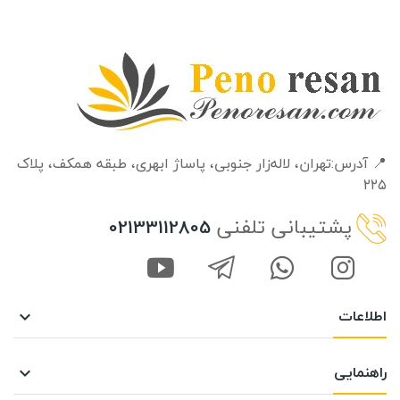
📍 آدرس:تهران، لاله‌زار جنوبی، پاساژ ابهری، طبقه‌ همکف، پلاک
۲۲۵
پشتیبانی تلفنی
02133112805
اطلاعات

راهنمایی
