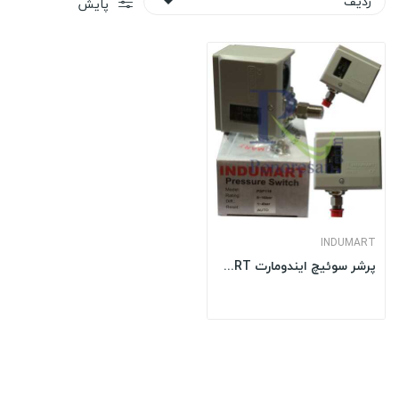
ردیف

پایش
INDUMART
پرشر سوئیچ ایندومارت INDUMART