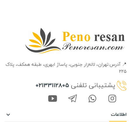
📍 آدرس:تهران، لاله‌زار جنوبی، پاساژ ابهری، طبقه‌ همکف، پلاک
۲۲۵
پشتیبانی تلفنی
02133112805
اطلاعات
