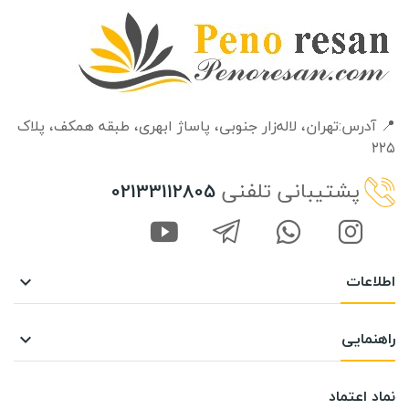
📍 آدرس:تهران، لاله‌زار جنوبی، پاساژ ابهری، طبقه‌ همکف، پلاک
۲۲۵
پشتیبانی تلفنی
02133112805
اطلاعات

راهنمایی

نماد اعتماد