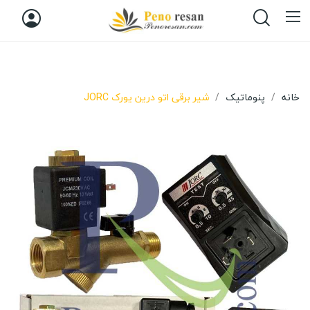
خانه
پنوماتیک
شیر برقی اتو درین یورک JORC