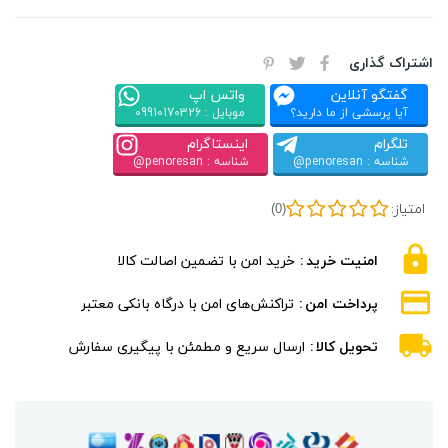
اشتراک گذاری
گفتگو آنلاین
واتس اپ
آیا پرسشی از ما دارید؟
موبایل : 09910170326
تلگرام
اینستاگرام
شناسه : penoresan@
شناسه : penoresan@
امتیاز:
(0)
امنیت خرید
خرید امن با تضمین اصالت کالا
پرداخت امن
تراکنش‌های امن با درگاه بانکی معتبر
تحویل کالا
ارسال سریع و مطمئن با پیگیری سفارش