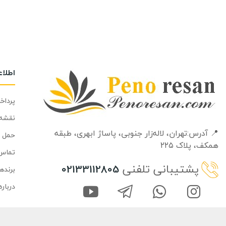
اطلا
پرداخ
نقشه
📍 آدرس:تهران، لاله‌زار جنوبی، پاساژ ابهری، طبقه‌
حمل و
همکف، پلاک ۲۲۵
تماس 
پشتیبانی تلفنی
02133112805
برنده
درباره