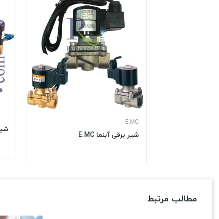
E.MC
شیر
شیر برقی آبنما E.MC
مطالب مرتبط