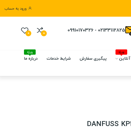
ورود به حساب
02133112825 - 09910170326
0
0
ویژه
ویژه
آنلاین
پیگیری سفارش
شرایط خدمات
درباره ما