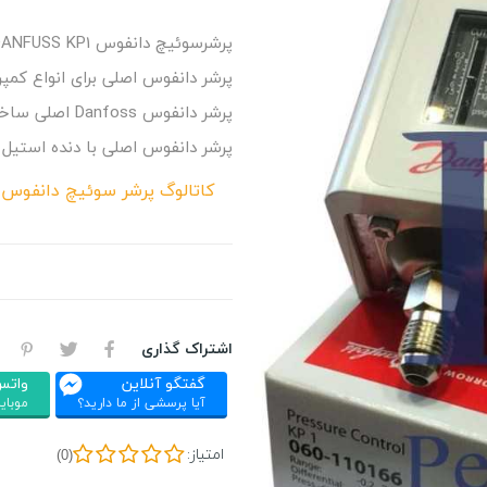
پرشرسوئیچ دانفوس DANFUSS KP1 اصلی در مدلهای kp1، kp5و kp36 با قیمت رقابتی.
پرشر دانفوس اصلی برای انواع کمپر
پرشر دانفوس Danfoss اصلی ساخت کشور لهستان با متریال درجه 1 و کیفیت بالا تولید شده است.
پرشر دانفوس اصلی با دنده استیل
کاتالوگ پرشر سوئیچ دانفوس KP1 کلیک کنید.
اشتراک گذاری
گفتگو آنلاین
واتس
آیا پرسشی از ما دارید؟
موبایل : 326
امتیاز:
(0)