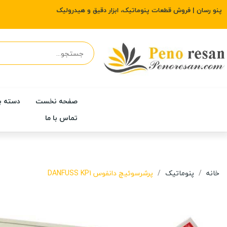
پنو رسان | فروش قطعات پنوماتیک، ابزار دقیق و هیدرولیک
صفحه نخست
دسته ب
تماس با ما
خانه
پنوماتیک
پرشرسوئیچ دانفوس DANFUSS KP1