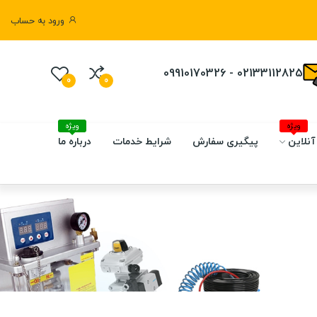
ورود به حساب
02133112825 - 09910170326
0
0
ویژه
ویژه
آنلاین
پیگیری سفارش
شرایط خدمات
درباره ما