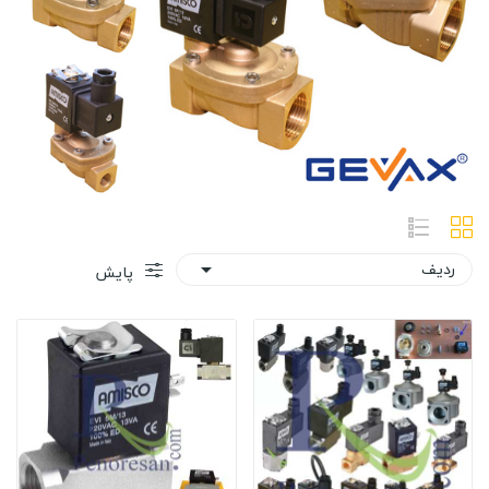
ردیف

پایش