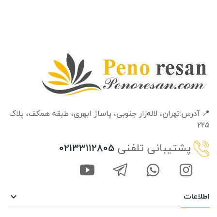
📍 آدرس:تهران، لاله‌زار جنوبی، پاساژ ابهری، طبقه‌ همکف، پلاک
۲۲۵
پشتیبانی تلفنی
02133112805
اطلاعات
