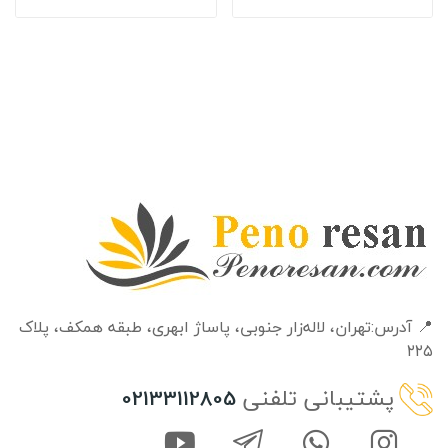
📍 آدرس:تهران، لاله‌زار جنوبی، پاساژ ابهری، طبقه‌ همکف، پلاک
۲۲۵
پشتیبانی تلفنی
02133112805