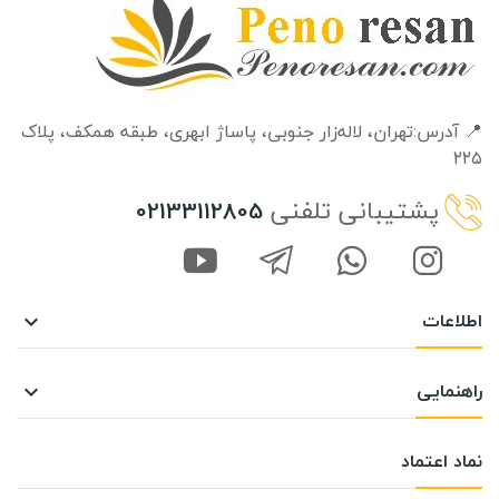
📍 آدرس:تهران، لاله‌زار جنوبی، پاساژ ابهری، طبقه‌ همکف، پلاک
۲۲۵
پشتیبانی تلفنی
02133112805
اطلاعات

راهنمایی

نماد اعتماد