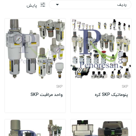
ردیف

پایش
SKP
SKP
پنوماتیک SKP کره
واحد مراقبت SKP