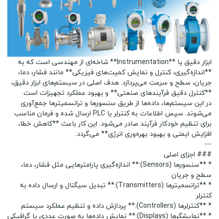
ابزار دقیق یا **Instrumentation** شاخه‌ای از مهندسی است که به
**اندازه‌گیری، کنترل و نمایش کمیت‌های فیزیکی** مانند فشار، دما،
جریان، سطح و سرعت می‌پردازد. هدف اصلی در سیستم‌های ابزار دقیق،
**کنترل دقیق فرآیندهای صنعتی** و بهبود عملکرد تجهیزات است.
در این سیستم‌ها، داده‌ها از طریق سنسورها و ترانسمیترها جمع‌آوری
می‌شوند. سپس اطلاعات به کنترلر یا PLC ارسال شده و فرمان مناسب
برای تنظیم خودکار فرآیند صادر می‌شود. این کار باعث **کاهش خطا،
افزایش ایمنی و بهبود بهره‌وری انرژی** می‌گردد.
---
### اجزای اصلی
* **سنسورها (Sensors):** اندازه‌گیری پارامترهایی مثل فشار، دما،
سطح و جریان
* **ترانسمیترها (Transmitters):** تبدیل سیگنال و ارسال داده به
کنترلر
* **کنترلرها (Controllers):** پردازش داده و تنظیم عملکرد سیستم
* **نمایشگرها (Displays):** نمایش داده‌ها به صورت عددی یا گرافیکی