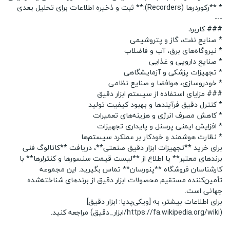
* **رکوردرها (Recorders):** ثبت و ذخیره اطلاعات برای تحلیل بعدی
---
### کاربرد
* صنایع نفت، گاز و پتروشیمی
* نیروگاه‌های برق، آب و فاضلاب
* صنایع دارویی و غذایی
* تجهیزات پزشکی و آزمایشگاهی
* خودروسازی، هوافضا و صنایع نظامی
### مزایای استفاده از سیستم ابزار دقیق
* کنترل دقیق فرآیندها و بهبود کیفیت تولید
* کاهش مصرف انرژی و هزینه‌های تعمیرات
* افزایش ایمنی پرسنل و پایداری تجهیزات
* نظارت هوشمند و خودکار بر عملکرد سیستم‌ها
برای خرید **تجهیزات ابزار دقیق صنعتی**، دریافت **کاتالوگ فنی
برندهای معتبر** یا اطلاع از **لیست قیمت سنسورها و کنترلرها** با
کارشناسان فروشگاه **
پنورسان
** تماس بگیرید. این مجموعه
تأمین‌کننده مستقیم محصولات ابزار دقیق از برندهای شناخته‌شده
جهانی است.
برای اطلاعات بیشتر، به [ویکی‌پدیا: ابزار دقیق]
(
https://fa.wikipedia.org/wiki/
ابزار_دقیق) مراجعه کنید.