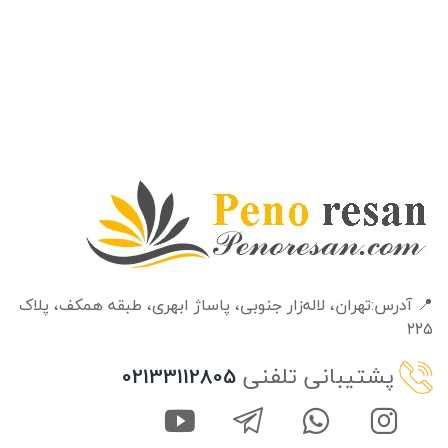
📍 آدرس:تهران، لاله‌زار جنوبی، پاساژ ابهری، طبقه‌ همکف، پلاک
۲۲۵
پشتیبانی تلفنی
02133112805