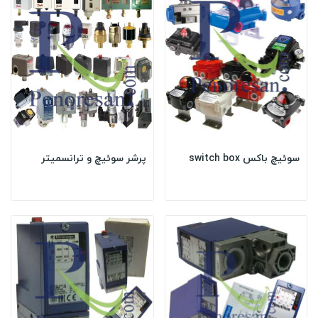
سوئیچ باکس switch box
پرشر سوئیچ و ترانسمیتر