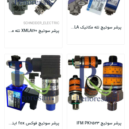
SCHNEIDER_ELECTRIC
پرشر سوئیچ تله مکانیک XMLA
پرشر سوئیچ XMLA160 تله مکانیک
پرشر سوئیچ IFM PK6523
پرشر سوئیچ فوکس fox ایتالیا