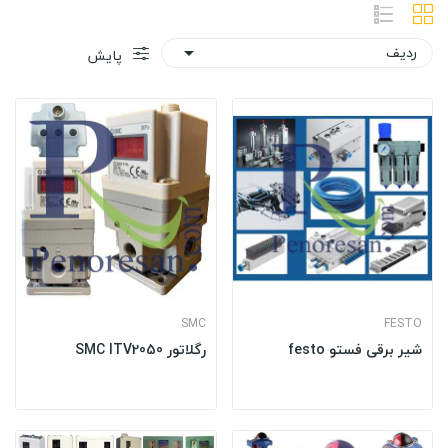
ردیف

پایش
SMC
FESTO
شیر برقی فستو festo
رگلاتور SMC ITV2050