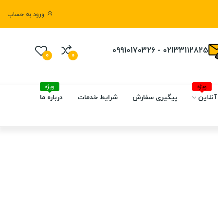
ورود به حساب
02133112825 - 09910170326
0
0
ویژه
ویژه
آنلاین
پیگیری سفارش
شرایط خدمات
درباره ما