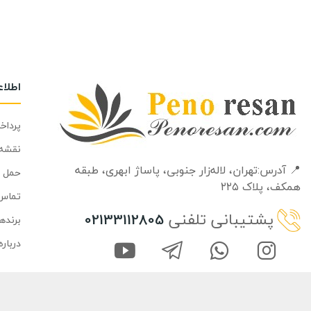
اطلا
پرداخ
نقشه
📍 آدرس:تهران، لاله‌زار جنوبی، پاساژ ابهری، طبقه‌
حمل و
همکف، پلاک ۲۲۵
تماس 
پشتیبانی تلفنی
02133112805
برنده
درباره