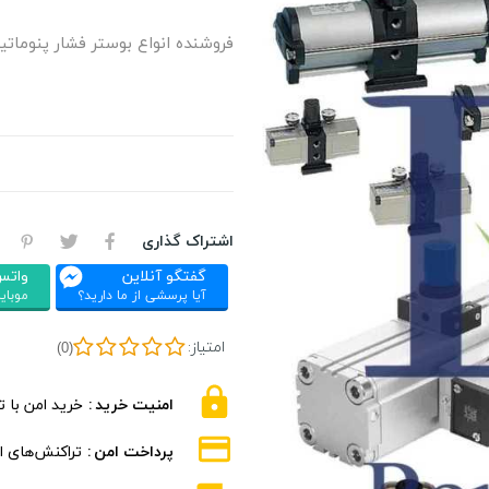
فروشنده انواع بوستر فشار پنومات
اشتراک گذاری
گفتگو آنلاین
واتس
آیا پرسشی از ما دارید؟
موبایل : 326
امتیاز:
(0)
امنیت خرید
خرید امن با 
پرداخت امن
تراکنش‌های ام