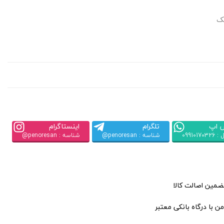
یک
 اپ
تلگرام
اینستاگرام
09910170
شناسه : penoresan@
شناسه : penoresan@
تضمین اصالت کالا
ن با درگاه بانکی معتبر