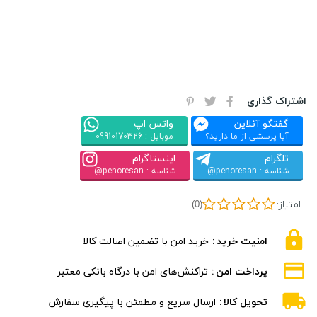
اشتراک گذاری
گفتگو آنلاین
واتس اپ
آیا پرسشی از ما دارید؟
موبایل : 09910170326
تلگرام
اینستاگرام
شناسه : penoresan@
شناسه : penoresan@
امتیاز:
(0)
امنیت خرید
خرید امن با تضمین اصالت کالا
پرداخت امن
تراکنش‌های امن با درگاه بانکی معتبر
تحویل کالا
ارسال سریع و مطمئن با پیگیری سفارش