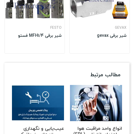
FESTO
GEVAX
شیر برقی gevax
شیر برقی MFH1/4 فستو
مطالب مرتبط
انواع واحد مراقبت هوا
عیب‌یابی و نگهداری