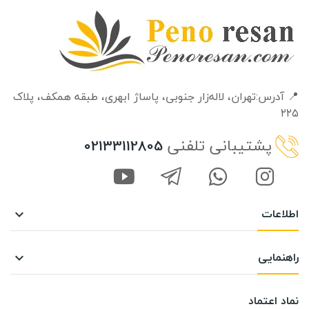
📍 آدرس:تهران، لاله‌زار جنوبی، پاساژ ابهری، طبقه‌ همکف، پلاک
۲۲۵
پشتیبانی تلفنی
02133112805
اطلاعات

راهنمایی

نماد اعتماد