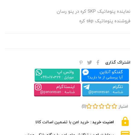
نماینده پنوماتیک SKP کره در پنو رسان
فروشنده پنوماتیک skp کره
اشتراک گذاری
گفتگو آنلاین
واتس اپ
آیا پرسشی از ما دارید؟
موبایل : 09910170326
تلگرام
اینستاگرام
شناسه : penoresan@
شناسه : penoresan@
امتیاز:
(0)
امنیت خرید
خرید امن با تضمین اصالت کالا
پرداخت امن
تراکنش‌های امن با درگاه بانکی معتبر