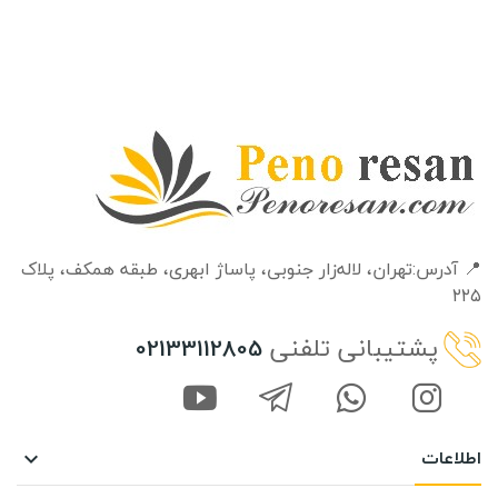
📍 آدرس:تهران، لاله‌زار جنوبی، پاساژ ابهری، طبقه‌ همکف، پلاک
۲۲۵
پشتیبانی تلفنی
02133112805
اطلاعات
