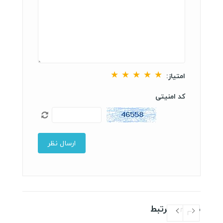
★
★
★
★
★
امتیاز:
کد امنیتی
مطالب مرتبط