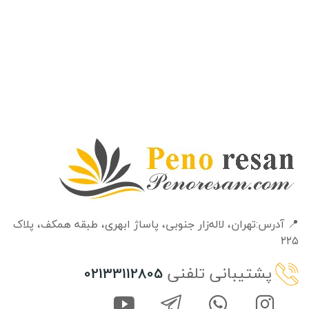
📍 آدرس:تهران، لاله‌زار جنوبی، پاساژ ابهری، طبقه‌ همکف، پلاک
۲۲۵
پشتیبانی تلفنی
02133112805