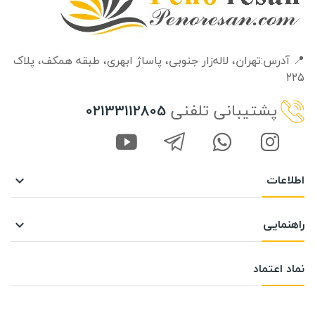
📍 آدرس:تهران، لاله‌زار جنوبی، پاساژ ابهری، طبقه‌ همکف، پلاک
۲۲۵
پشتیبانی تلفنی
02133112805
اطلاعات

راهنمایی

نماد اعتماد