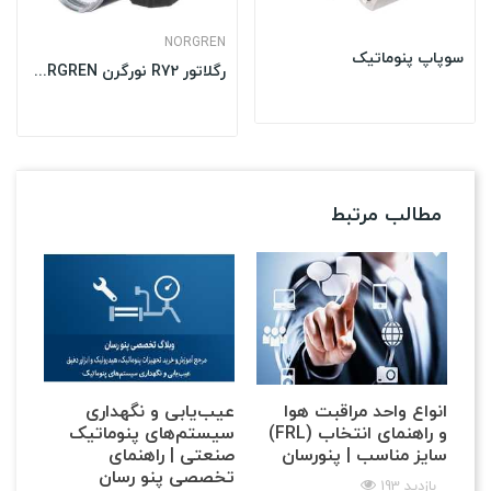
NORGREN
سوپاپ پنوماتیک
رگلاتور R72 نورگرن NORGREN
مطالب مرتبط
انواع واحد مراقبت هوا
عیب‌یابی و نگهداری
(FRL) و راهنمای انتخاب
سیستم‌های پنوماتیک
سایز مناسب | پنو‌رسان
صنعتی | راهنمای
تخصصی پنو رسان
193 بازدید