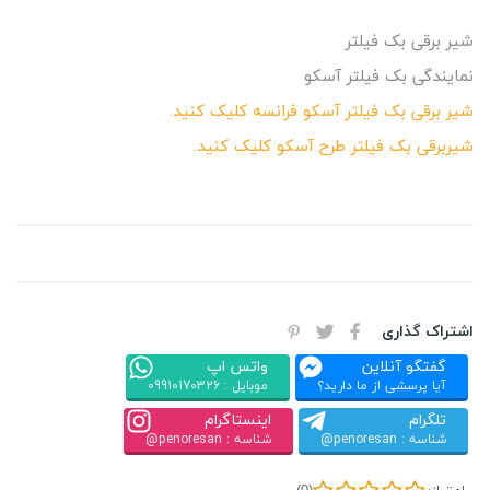
شیر برقی بک فیلتر
نمایندگی بک فیلتر آسکو
شیر برقی بک فیلتر آسکو فرانسه کلیک کنید.
شیربرقی بک فیلتر طرح آسکو کلیک کنید.
اشتراک گذاری
گفتگو آنلاین
واتس اپ
آیا پرسشی از ما دارید؟
موبایل : 09910170326
تلگرام
اینستاگرام
شناسه : penoresan@
شناسه : penoresan@